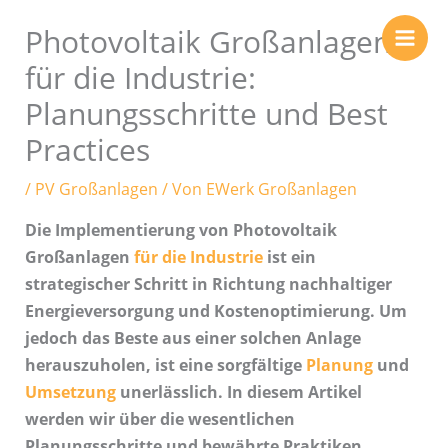
Zum
Photovoltaik Großanlagen
Inhalt
springen
für die Industrie:
Planungsschritte und Best
Practices
/
PV Großanlagen
/ Von
EWerk Großanlagen
Die Implementierung von Photovoltaik
Großanlagen
für die Industrie
ist ein
strategischer Schritt in Richtung nachhaltiger
Energieversorgung und Kostenoptimierung. Um
jedoch das Beste aus einer solchen Anlage
herauszuholen, ist eine sorgfältige
Planung
und
Umsetzung
unerlässlich. In diesem Artikel
werden wir über die wesentlichen
Planungsschritte und bewährte Praktiken