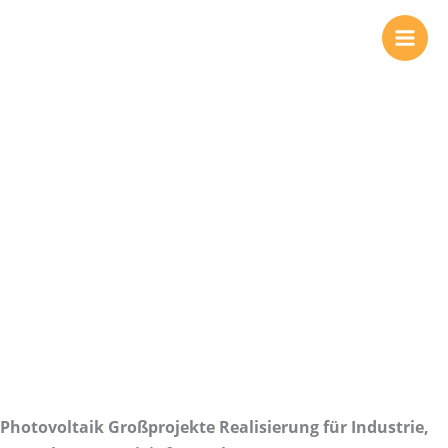
Zum
Inhalt
springen
Photovoltaik
Großprojekte
Realisierung
Photovoltaik Großprojekte Realisierung für Industrie,