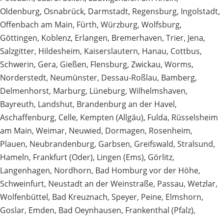
Oldenburg
,
Osnabrück
,
Darmstadt
,
Regensburg
,
Ingolstadt
,
Offenbach am Main
,
Fürth
,
Würzburg
,
Wolfsburg
,
Göttingen
,
Koblenz
,
Erlangen
,
Bremerhaven
,
Trier
,
Jena
,
Salzgitter
,
Hildesheim
,
Kaiserslautern
,
Hanau
,
Cottbus
,
Schwerin
,
Gera
,
Gießen
,
Flensburg
,
Zwickau
,
Worms
,
Norderstedt
,
Neumünster
,
Dessau-Roßlau
,
Bamberg
,
Delmenhorst
,
Marburg
,
Lüneburg
,
Wilhelmshaven
,
Bayreuth
,
Landshut
,
Brandenburg an der Havel
,
Aschaffenburg
,
Celle
,
Kempten (Allgäu)
,
Fulda
,
Rüsselsheim
am Main
,
Weimar
,
Neuwied
,
Dormagen
,
Rosenheim
,
Plauen
,
Neubrandenburg
,
Garbsen
,
Greifswald
,
Stralsund
,
Hameln
,
Frankfurt (Oder)
,
Lingen (Ems)
,
Görlitz
,
Langenhagen
,
Nordhorn
,
Bad Homburg vor der Höhe
,
Schweinfurt
,
Neustadt an der Weinstraße
,
Passau
,
Wetzlar
,
Wolfenbüttel
,
Bad Kreuznach
,
Speyer
,
Peine
,
Elmshorn
,
Goslar
,
Emden
,
Bad Oeynhausen
,
Frankenthal (Pfalz)
,