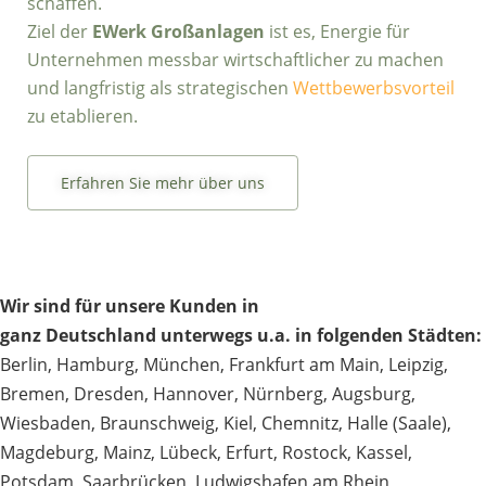
schaffen.
Ziel der
EWerk Großanlagen
ist es, Energie für
Unternehmen messbar wirtschaftlicher zu machen
und langfristig als strategischen
Wettbewerbsvorteil
zu etablieren.
Erfahren Sie mehr über uns
Wir sind für unsere Kunden in
ganz Deutschland unterwegs u.a. in folgenden Städten:
Berlin
,
Hamburg
,
München
,
Frankfurt am Main
,
Leipzig
,
Bremen
,
Dresden
,
Hannover
,
Nürnberg
,
Augsburg
,
Wiesbaden
,
Braunschweig
,
Kiel
,
Chemnitz
,
Halle (Saale)
,
Magdeburg
,
Mainz
,
Lübeck
,
Erfurt
,
Rostock
,
Kassel
,
Potsdam
,
Saarbrücken
,
Ludwigshafen am Rhein
,