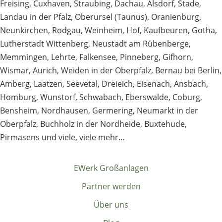
Freising
,
Cuxhaven
,
Straubing
,
Dachau
,
Alsdorf
,
Stade
,
Landau in der Pfalz
,
Oberursel (Taunus)
,
Oranienburg
,
Neunkirchen
,
Rodgau
,
Weinheim
,
Hof
,
Kaufbeuren
,
Gotha
,
Lutherstadt Wittenberg
,
Neustadt am Rübenberge
,
Memmingen
,
Lehrte
,
Falkensee
,
Pinneberg
,
Gifhorn
,
Wismar
,
Aurich
,
Weiden in der Oberpfalz
,
Bernau bei Berlin
,
Amberg
,
Laatzen
,
Seevetal
,
Dreieich
,
Eisenach
,
Ansbach
,
Homburg
,
Wunstorf
,
Schwabach
,
Eberswalde
,
Coburg
,
Bensheim
,
Nordhausen
,
Germering
,
Neumarkt in der
Oberpfalz
,
Buchholz in der Nordheide
,
Buxtehude
,
Pirmasens
und viele, viele mehr…
EWerk Großanlagen
Partner werden
Über uns