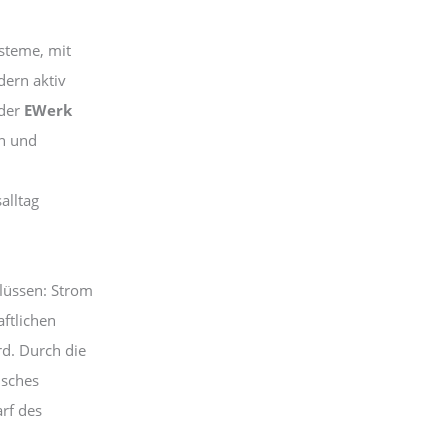
ysteme, mit
dern aktiv
 der
EWerk
en und
alltag
flüssen: Strom
ftlichen
rd. Durch die
isches
arf des