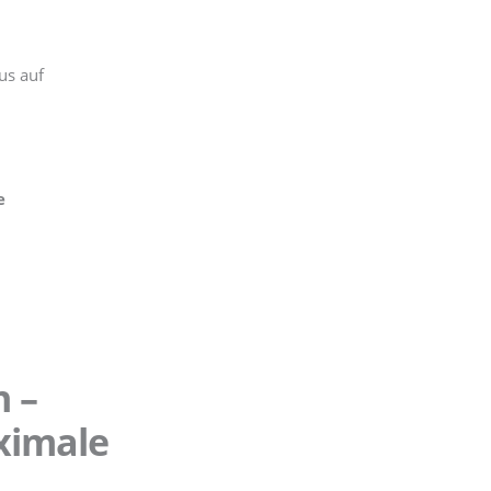
us auf
e
n –
ximale