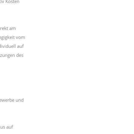
tiv Kosten
irekt am
ngigkeit vom
ividuell auf
etzungen des
 Gewerbe und
us auf