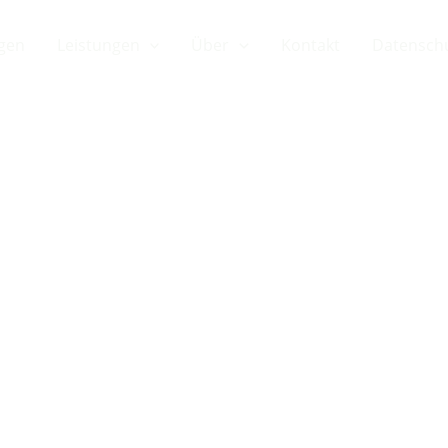
gen
Leistungen
Über
Kontakt
Datensch
entwickler f
arks ab 10 