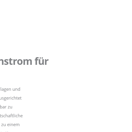
enstrom für
nlagen und
usgerichtet
bar zu
schaftliche
zu einem