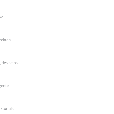
ve
rekten
 des selbst
gente
ktur als