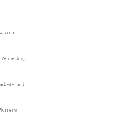
päteren
ur Vermeidung
arbeiter und
flüsse im