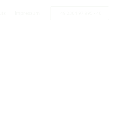
utz
Impressum
+49 2304 97 995 - 46
ür
MW