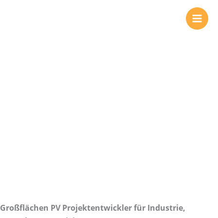
Zum
Inhalt
springen
Großflächen PV
Projektentwickler
Großflächen PV Projektentwickler für Industrie,