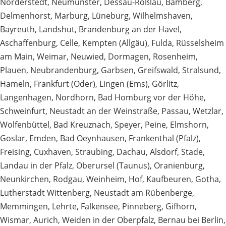
Norderstedt
,
Neumünster
,
Dessau-Roßlau
,
Bamberg
,
Delmenhorst
,
Marburg
,
Lüneburg
,
Wilhelmshaven
,
Bayreuth
,
Landshut
,
Brandenburg an der Havel
,
Aschaffenburg
,
Celle
,
Kempten (Allgäu)
,
Fulda
,
Rüsselsheim
am Main
,
Weimar
,
Neuwied
,
Dormagen
,
Rosenheim
,
Plauen
,
Neubrandenburg
,
Garbsen
,
Greifswald
,
Stralsund
,
Hameln
,
Frankfurt (Oder)
,
Lingen (Ems)
,
Görlitz
,
Langenhagen
,
Nordhorn
,
Bad Homburg vor der Höhe
,
Schweinfurt
,
Neustadt an der Weinstraße
,
Passau
,
Wetzlar
,
Wolfenbüttel
,
Bad Kreuznach
,
Speyer
,
Peine
,
Elmshorn
,
Goslar
,
Emden
,
Bad Oeynhausen
,
Frankenthal (Pfalz)
,
Freising
,
Cuxhaven
,
Straubing
,
Dachau
,
Alsdorf
,
Stade
,
Landau in der Pfalz
,
Oberursel (Taunus)
,
Oranienburg
,
Neunkirchen
,
Rodgau
,
Weinheim
,
Hof
,
Kaufbeuren
,
Gotha
,
Lutherstadt Wittenberg
,
Neustadt am Rübenberge
,
Memmingen
,
Lehrte
,
Falkensee
,
Pinneberg
,
Gifhorn
,
Wismar
,
Aurich
,
Weiden in der Oberpfalz
,
Bernau bei Berlin
,