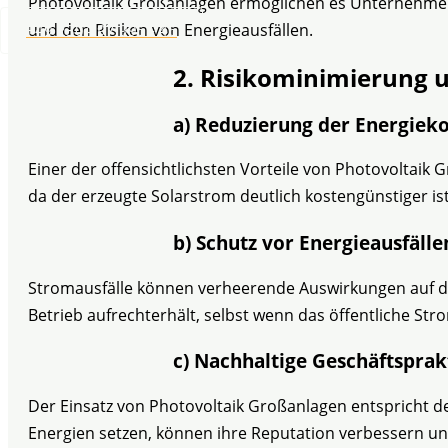
Photovoltaik Großanlagen ermöglichen es Unternehme
und den Risiken von Energieausfällen.
+49 2304 97 995 - 46
2. Risikominimierung u
a)
Reduzierung der Energiek
Einer der offensichtlichsten Vorteile von Photovoltai
da der erzeugte Solarstrom deutlich kostengünstiger is
b)
Schutz vor Energieausfälle
Stromausfälle können verheerende Auswirkungen auf den
Betrieb aufrechterhält, selbst wenn das öffentliche Str
c)
Nachhaltige Geschäftsprak
Der Einsatz von Photovoltaik Großanlagen entspricht 
Energien setzen, können ihre Reputation verbessern und