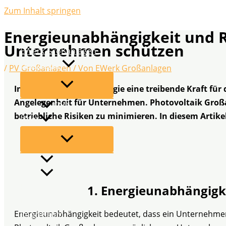
Zum Inhalt springen
Energieunabhängigkeit und R
Unternehmen schützen
EWerk Großanlagen
Leistungen
/
PV Großanlagen
/ Von
EWerk Großanlagen
In einer Welt, in der Energie eine treibende Kraft fü
Angelegenheit für Unternehmen. Photovoltaik Großa
FAQ
betriebliche Risiken zu minimieren. In diesem Arti
Über
Partner werden
Blog
Kontakt
1. Energieunabhängigk
Datenschutz
Energieunabhängigkeit bedeutet, dass ein Unternehmen
Impressum