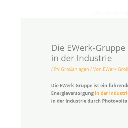
Zum
Inhalt
EWerk Großanla
springen
Die EWerk-Gruppe u
in der Industrie
/
PV Großanlagen
/ Von
EWerk Gro
Die EWerk-Gruppe ist ein führen
Energieversorgung
in der Industri
in der Industrie durch Photovolt